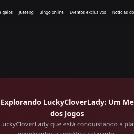
e galos
Jueteng
Bingo online
Eventos exclusivos
Notícias do
 - Explorando LuckyCloverLady: Um M
dos Jogos
LuckyCloverLady que está conquistando a pl
envolventes e temática cativante.