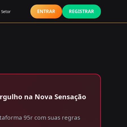
ENTRAR
REGISTRAR
 Setor
ergulho na Nova Sensação
ataforma 95r com suas regras