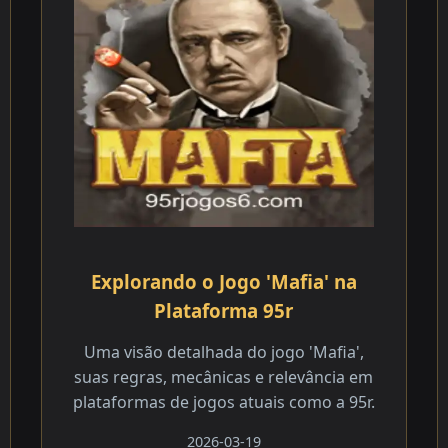
Explorando o Jogo 'Mafia' na
Plataforma 95r
Uma visão detalhada do jogo 'Mafia',
suas regras, mecânicas e relevância em
plataformas de jogos atuais como a 95r.
2026-03-19