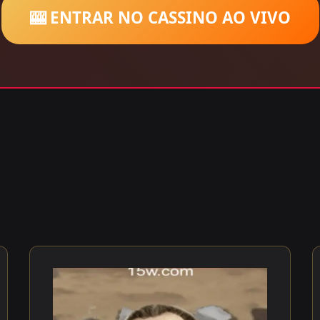
🎰 ENTRAR NO CASSINO AO VIVO