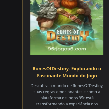
RunesOfDestiny: Explorando o
Fascinante Mundo do Jogo
Descubra o mundo de RunesOfDestiny,
suas regras emocionantes e como a
plataforma de jogos 95r está
transformando a experiência dos