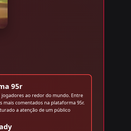
ma 95r
ra jogadores ao redor do mundo. Entre
s mais comentados na plataforma 95r.
pturado a atenção de um público
Lady