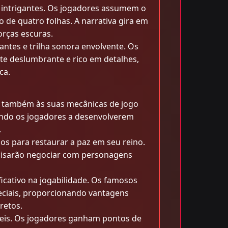
 intrigantes. Os jogadores assumem o
 de quatro folhas. A narrativa gira em
orças escuras.
ntes e trilha sonora envolvente. Os
te deslumbrante e rico em detalhes,
ca.
as também às suas mecânicas de jogo
vando os jogadores a desenvolverem
.
ios para restaurar a paz em seu reino.
ecisarão negociar com personagens
ativo na jogabilidade. Os famosos
eciais, proporcionando vantagens
retos.
eis. Os jogadores ganham pontos de