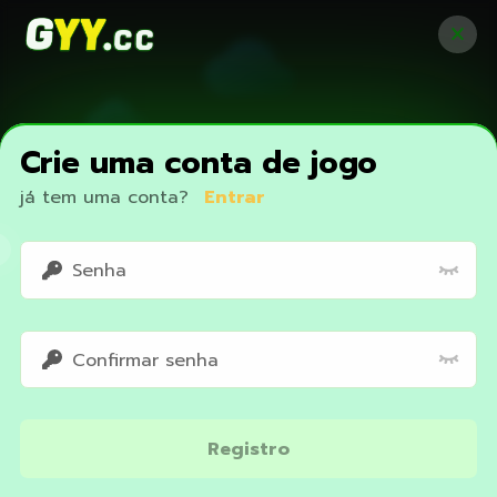
Crie uma conta de jogo
já tem uma conta?
Entrar
Access restricted
Registro
Your IP address is not within the scope of our