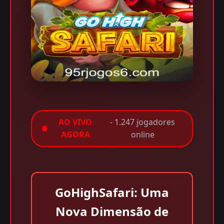
AO VIVO
- 1.247 jogadores
AGORA
online
GoHighSafari: Uma
Nova Dimensão de