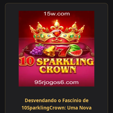
Desvendando o Fascínio de
10SparklingCrown: Uma Nova