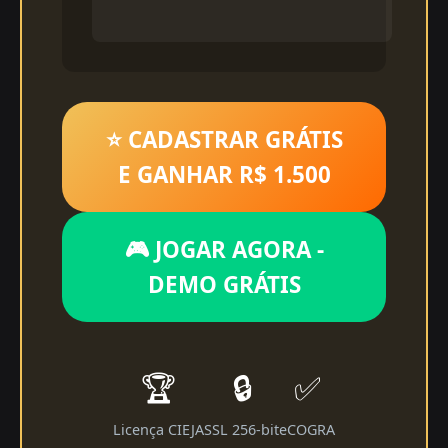
⭐ CADASTRAR GRÁTIS
E GANHAR R$ 1.500
🎮 JOGAR AGORA -
DEMO GRÁTIS
🏆
🔒
✅
Licença CIEJA
SSL 256-bit
eCOGRA