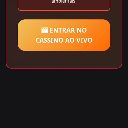
ambientais.
🎰 ENTRAR NO
CASSINO AO VIVO