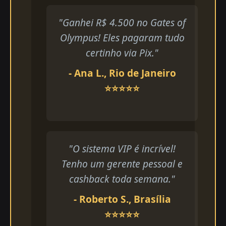
"Ganhei R$ 4.500 no Gates of
Olympus! Eles pagaram tudo
certinho via Pix."
- Ana L., Rio de Janeiro
⭐⭐⭐⭐⭐
"O sistema VIP é incrível!
Tenho um gerente pessoal e
cashback toda semana."
- Roberto S., Brasília
⭐⭐⭐⭐⭐