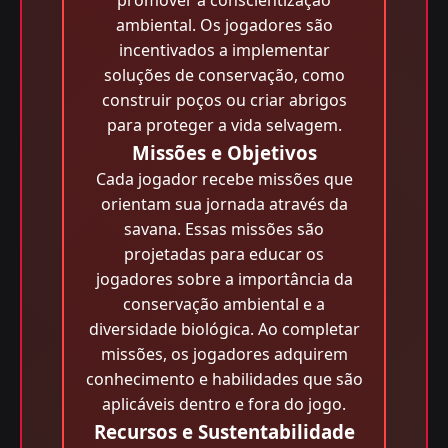
promover a conscientização
ambiental. Os jogadores são
incentivados a implementar
soluções de conservação, como
construir poços ou criar abrigos
para proteger a vida selvagem.
Missões e Objetivos
Cada jogador recebe missões que
orientam sua jornada através da
savana. Essas missões são
projetadas para educar os
jogadores sobre a importância da
conservação ambiental e a
diversidade biológica. Ao completar
missões, os jogadores adquirem
conhecimento e habilidades que são
aplicáveis dentro e fora do jogo.
Recursos e Sustentabilidade