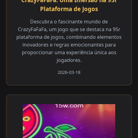
Plataforma de Jogos
Descubra o fascinante mundo de
CrazyFaFaFa, um jogo que se destaca na 95r
plataforma de jogos, combinando elementos
inovadores e regras emocionantes para
proporcionar uma experiência única aos
jogadores.
2026-03-18