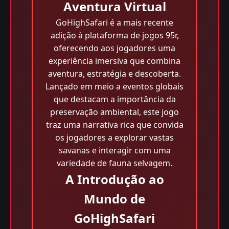
Aventura Virtual
GoHighSafari é a mais recente
adição à plataforma de jogos 95r,
oferecendo aos jogadores uma
experiência imersiva que combina
aventura, estratégia e descoberta.
Lançado em meio a eventos globais
que destacam a importância da
preservação ambiental, este jogo
traz uma narrativa rica que convida
os jogadores a explorar vastas
savanas e interagir com uma
variedade de fauna selvagem.
A Introdução ao
Mundo de
GoHighSafari