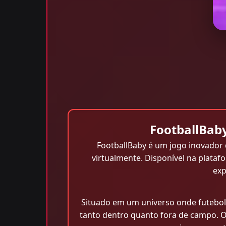
FootballBaby
FootballBaby é um jogo inovador
virtualmente. Disponível na plataf
exp
Situado em um universo onde futebol 
tanto dentro quanto fora de campo. O