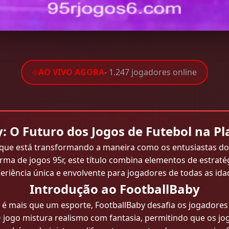
AO VIVO AGORA
- 1.247 jogadores online
: O Futuro dos Jogos de Futebol na P
 que está transformando a maneira como os entusiastas do
orma de jogos 95r, este título combina elementos de estrat
eriência única e envolvente para jogadores de todas as ida
Introdução ao FootballBaby
é mais que um esporte, FootballBaby desafia os jogadores 
 jogo mistura realismo com fantasia, permitindo que os j