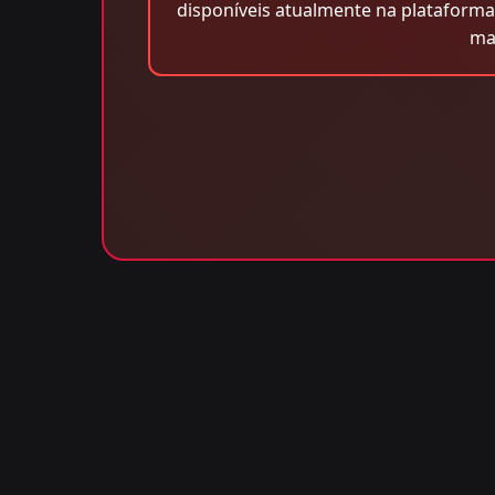
disponíveis atualmente na plataforma
ma