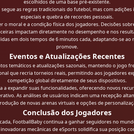
escolhidos de uma base pré-existente.
 segue as regras tradicionais do futebol, mas com adiçõe
especiais e quebra de recordes pessoais.
ter o moral e a condição física dos jogadores. Decisões sob
nceiras impactam diretamente no desempenho e nos result
ididas em dois tempos de 6 minutos cada, adaptando-se ao r
promove.
Eventos e Atualizações Recentes
tos temáticos e atualizações sazonais, mantendo o jogo fre
onal que recria torneios reais, permitindo aos jogadores
competição global diretamente de seus dispositivos.
ua a expandir suas funcionalidades, oferecendo novos recu
rativo. As análises de usuários indicam uma recepção alta
trodução de novas arenas virtuais e opções de personalizaç
Conclusão dos Jogadores
ficada, FootballBaby continua a ganhar seguidores no mund
 inovadoras mecânicas de eSports solidifica sua posição 