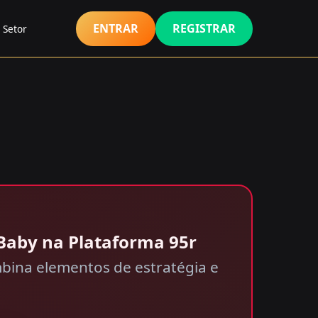
ENTRAR
REGISTRAR
 Setor
lBaby na Plataforma 95r
mbina elementos de estratégia e