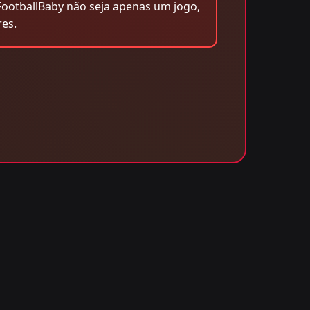
FootballBaby não seja apenas um jogo,
es.