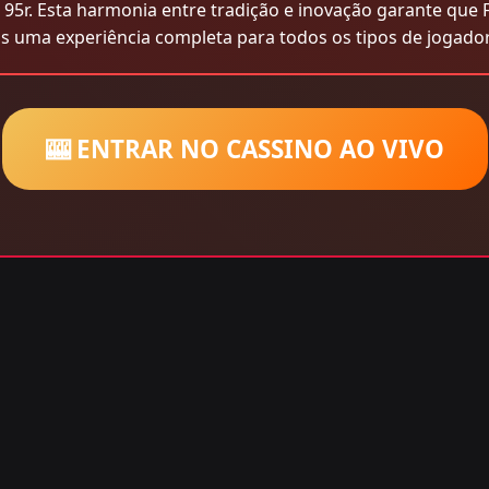
 95r. Esta harmonia entre tradição e inovação garante que 
s uma experiência completa para todos os tipos de jogador
🎰 ENTRAR NO CASSINO AO VIVO