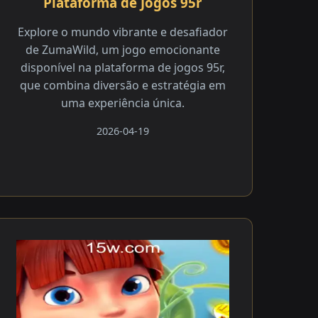
Plataforma de Jogos 95r
Explore o mundo vibrante e desafiador
de ZumaWild, um jogo emocionante
disponível na plataforma de jogos 95r,
que combina diversão e estratégia em
uma experiência única.
2026-04-19