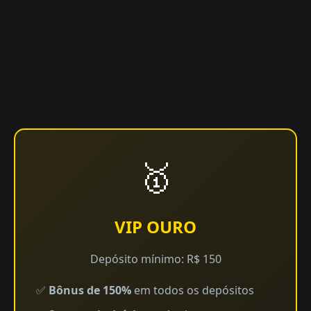
🥇
VIP OURO
Depósito mínimo: R$ 150
✅
Bônus de 150%
em todos os depósitos