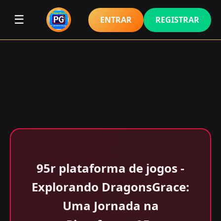
☰
ENTRAR
REGISTRAR
95r plataforma de jogos -
Explorando DragonsGrace:
Uma Jornada na