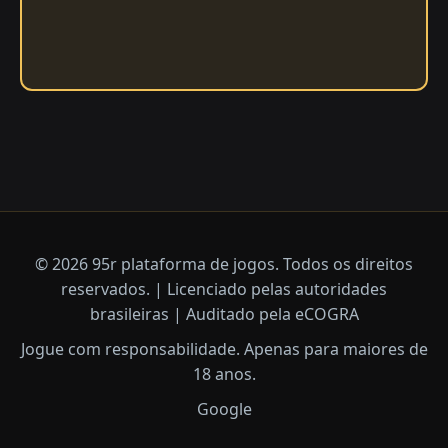
© 2026 95r plataforma de jogos. Todos os direitos
reservados. | Licenciado pelas autoridades
brasileiras | Auditado pela eCOGRA
Jogue com responsabilidade. Apenas para maiores de
18 anos.
Google