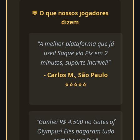
💬 O que nossos jogadores
dizem
"A melhor plataforma que já
usei! Saque via Pix em 2
minutos, suporte incrível!"
- Carlos M., São Paulo
⭐⭐⭐⭐⭐
"Ganhei R$ 4.500 no Gates of
Olympus! Eles pagaram tudo