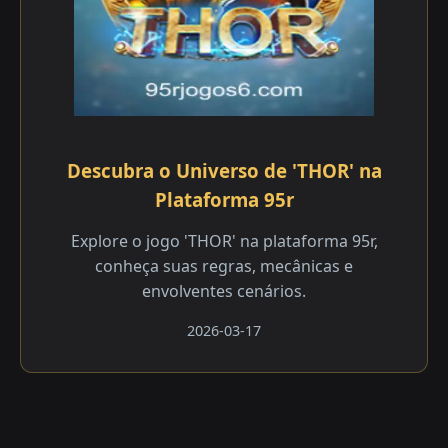
Descubra o Universo de 'THOR' na
Plataforma 95r
Explore o jogo 'THOR' na plataforma 95r,
conheça suas regras, mecânicas e
envolventes cenários.
2026-03-17