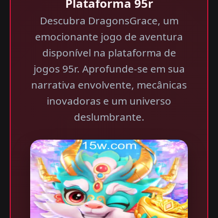
Plataforma 95r
Descubra DragonsGrace, um
emocionante jogo de aventura
disponível na plataforma de
jogos 95r. Aprofunde-se em sua
narrativa envolvente, mecânicas
inovadoras e um universo
deslumbrante.