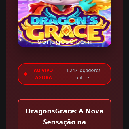
AO VIVO
- 1.247 jogadores
AGORA
online
DragonsGrace: A Nova
Sensação na