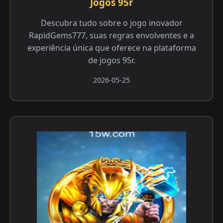
Jogos 95r
Descubra tudo sobre o jogo inovador
RapidGems777, suas regras envolventes e a
experiência única que oferece na plataforma
de jogos 95r.
2026-05-25