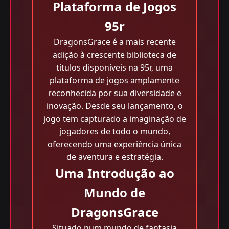
Plataforma de Jogos
95r
DragonsGrace é a mais recente
adição à crescente biblioteca de
títulos disponíveis na 95r, uma
plataforma de jogos amplamente
reconhecida por sua diversidade e
inovação. Desde seu lançamento, o
jogo tem capturado a imaginação de
jogadores de todo o mundo,
oferecendo uma experiência única
de aventura e estratégia.
Uma Introdução ao
Mundo de
DragonsGrace
Situado num mundo de fantasia