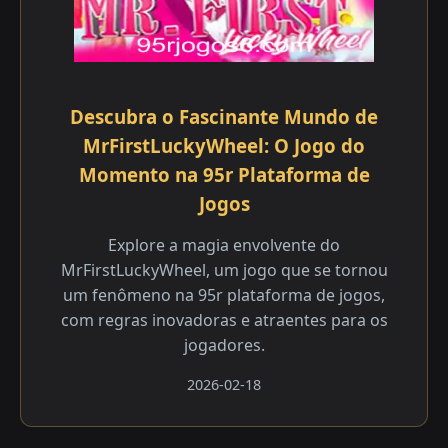
Descubra o Fascinante Mundo de
MrFirstLuckyWheel: O Jogo do
Momento na 95r Plataforma de
Jogos
Explore a magia envolvente do
MrFirstLuckyWheel, um jogo que se tornou
um fenômeno na 95r plataforma de jogos,
com regras inovadoras e atraentes para os
jogadores.
2026-02-18