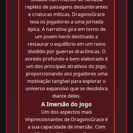
repleto de paisagens deslumbrantes
e criaturas míticas, DragonsGrace
leva os jogadores a uma jornada
épica. A narrativa gira em torno de
um jovem herói destinado a
restaurar o equilíbrio em um reino
dividido por guerras dracônicas. O
enredo profundo e bem elaborado é
um dos principais atrativos do jogo,
proporcionando aos jogadores uma
motivação tangível para explorar o
universo expansivo que se desdobra
diante deles.
A Imersão do Jogo
Um dos aspectos mais
impressionantes de DragonsGrace é
a sua capacidade de imersão. Com