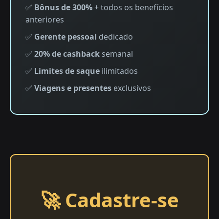
✅
Bônus de 300%
+ todos os benefícios
anteriores
✅
Gerente pessoal
dedicado
✅
20% de cashback
semanal
✅
Limites de saque
ilimitados
✅
Viagens e presentes
exclusivos
🚀 Cadastre-se