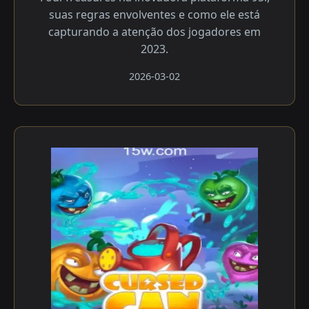
suas regras envolventes e como ele está
capturando a atenção dos jogadores em
2023.
2026-03-02