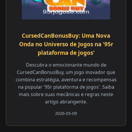
CursedCanBonusBuy: Uma Nova
Onda no Universo de Jogos na '95r
plataforma de jogos'
Descubra o emocionante mundo de
CursedCanBonusBuy, um jogo inovador que
combina estratégia, aventura e recompensas
na popular '95r plataforma de jogos'. Saiba
mais sobre suas mecânicas e regras neste
artigo abrangente.
2026-05-09